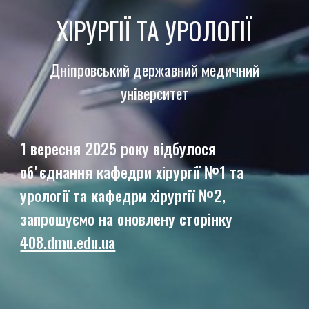
ХІРУРГІЇ
ТА УРОЛОГІЇ
Дніпровськ
ий
державн
ий
медичн
ий
університет
1 вересня 2025 року відбулося
обʼєднання кафедри хірургії №1 та
урології та кафедри хірургії №2,
запрошуємо на оновлену сторінку
408.dmu.edu.ua