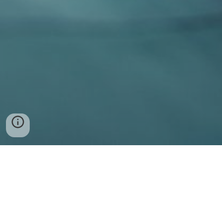
Цей інтернет-ресурс є єдиним офіційно зареєстрованим на ім'я Дніпровського державного медичного університету
інтернет-сайтом.
Офіційною адресою сайту є
dmu.edu.ua
.